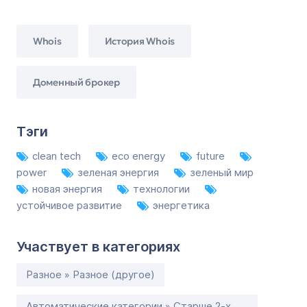
Whois
История Whois
Доменный брокер
Тэги
clean tech
eco energy
future
power
зеленая энергия
зеленый мир
новая энергия
технологии
устойчивое развитие
энергетика
Участвует в категориях
Разное » Разное (другое)
Автоматические категории » Старше 2-х