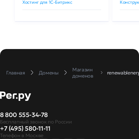
Хостинг для 1C-Битрикс
Конструк
Магазин
Главная
Домены
renewablenerg
доменов
8 800 555-34-78
Бесплатный звонок по России
+7 (495) 580-11-11
Телефон в Москве